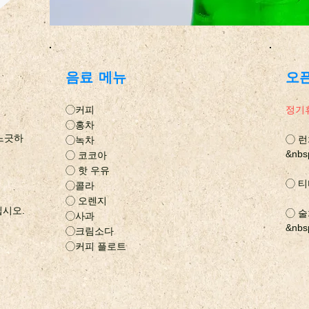
음료 메뉴
오
◯커피
정기
◯홍차
 느긋하
◯ 런치
◯녹차
&nbs
◯ 코코아
◯ 핫 우유
◯ 티타
◯콜라
◯ 오렌지
십시오.
◯ 술처
◯사과
&nb
◯크림소다
◯커피 플로트