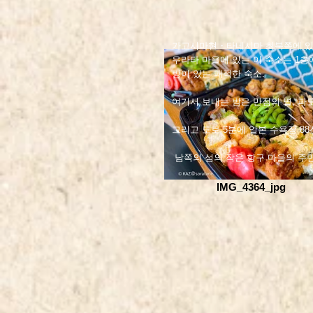
가고시마현・타네시마 최북쪽에 있는
우라타 마을에 있는 이 숙소는 1층
방이 있는 쾌적한 숙소.
여기서 보내는 밤은 만점의 별, 파
그리고 도보 5분에 일본 수욕장 8
​ 남쪽의 섬의 작은 항구 마을의 주
IMG_4364_jpg