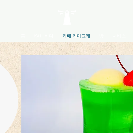
홈
KAI · 바다
카페 키마그레
방
서비스